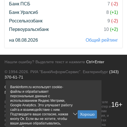
Банк ПСБ
7
(-2)
Банк Уралсиб
8
(+1)
Россельхозбанк
9
(-2)
Первоуральскбанк
10
(+2)
на 08.08.2026
Общий рейтинг
Нашли ошибку? Выделите текст и нажмите
Ctrl+Enter
© 1994-2026.
РИА "БанкИнформСервис". Екатеринбург
(343)
370-61-71
О проекте
Политика конфиденциальности
Bankinform.ru использует cookie-
файлы и обрабатывает
Правовая информация
Для рекламодателей
персональные данные с
использованием Яндекс Метрики,
Вся информация о продуктах банков, размещенная на портале
16+
Google Analytics. Это улучшает работу
bankinform.ru, носит исключительно ознакомительный характер и
сайта и взаимодействие с ним.
не является публичной офертой, определяемой положениями
Подтвердите ваше согласие, нажав
ГК РФ. Информация не содержит точного и полного описания, и
кнопу Ок. Если вы не хотите, чтобы
может быть изменена. Конечные условия уточняйте на сайтах
ваши данные обрабатывались,
банков или при личном обращении. Исключительное право на