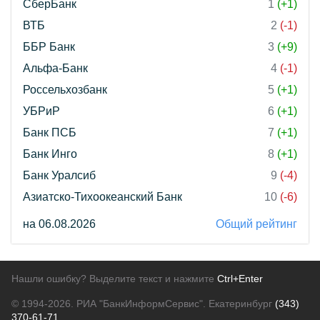
СберБанк
1
(+1)
ВТБ
2
(-1)
ББР Банк
3
(+9)
Альфа-Банк
4
(-1)
Россельхозбанк
5
(+1)
УБРиР
6
(+1)
Банк ПСБ
7
(+1)
Банк Инго
8
(+1)
Банк Уралсиб
9
(-4)
Азиатско-Тихоокеанский Банк
10
(-6)
на 06.08.2026
Общий рейтинг
Нашли ошибку? Выделите текст и нажмите
Ctrl+Enter
© 1994-2026.
РИА "БанкИнформСервис". Екатеринбург
(343)
370-61-71