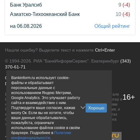
Банк Уралсиб
9
(-4)
Азиатско-Тихоокеанский Банк
10
(-6)
на 06.08.2026
Общий рейтинг
Нашли ошибку? Выделите текст и нажмите
Ctrl+Enter
© 1994-2026.
РИА "БанкИнформСервис". Екатеринбург
(343)
370-61-71
О проекте
Политика конфиденциальности
Bankinform.ru использует cookie-
файлы и обрабатывает
Правовая информация
Для рекламодателей
персональные данные с
использованием Яндекс Метрики,
Вся информация о продуктах банков, размещенная на портале
16+
Google Analytics. Это улучшает работу
bankinform.ru, носит исключительно ознакомительный характер и
сайта и взаимодействие с ним.
не является публичной офертой, определяемой положениями
Подтвердите ваше согласие, нажав
ГК РФ. Информация не содержит точного и полного описания, и
кнопу Ок. Если вы не хотите, чтобы
может быть изменена. Конечные условия уточняйте на сайтах
ваши данные обрабатывались,
банков или при личном обращении. Исключительное право на
пожалуйста, ограничьте
товарные знаки принадлежит их правообладателям.
использование файлов cookie в своём
браузере. Подробнее в
Политике
конфиденциальности
.