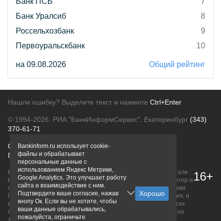
Банк ПСБ
7
Банк Уралсиб
8
Россельхозбанк
9
Первоуральскбанк
10
на 09.08.2026
Общий рейтинг
Нашли ошибку? Выделите текст и нажмите
Ctrl+Enter
© 1994-2026.
РИА "БанкИнформСервис". Екатеринбург
(343)
370-61-71
О проекте
Политика конфиденциальности
Bankinform.ru использует cookie-
файлы и обрабатывает
Правовая информация
Для рекламодателей
персональные данные с
использованием Яндекс Метрики,
Вся информация о продуктах банков, размещенная на портале
16+
Google Analytics. Это улучшает работу
bankinform.ru, носит исключительно ознакомительный характер и
сайта и взаимодействие с ним.
не является публичной офертой, определяемой положениями
Подтвердите ваше согласие, нажав
ГК РФ. Информация не содержит точного и полного описания, и
кнопу Ок. Если вы не хотите, чтобы
может быть изменена. Конечные условия уточняйте на сайтах
ваши данные обрабатывались,
банков или при личном обращении. Исключительное право на
пожалуйста, ограничьте
товарные знаки принадлежит их правообладателям.