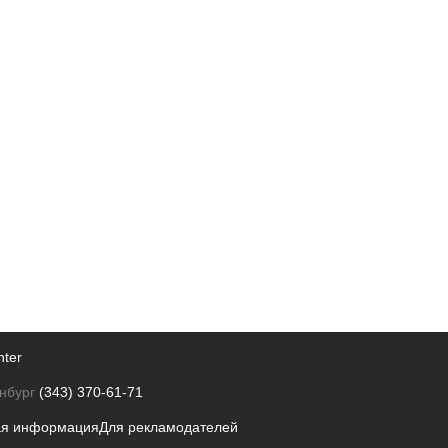
nter
нбург
(343) 370-61-71
ая информация
Для рекламодателей