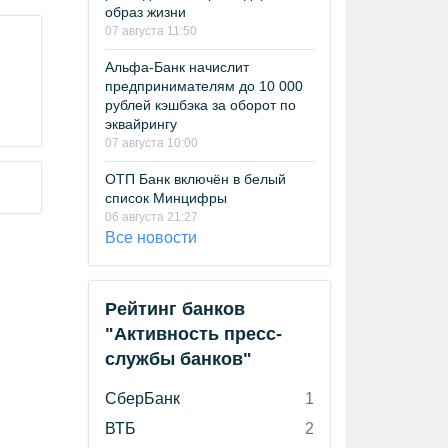
образ жизни
07 августа 11:50
Альфа-Банк начислит
предпринимателям до 10 000
рублей кэшбэка за оборот по
эквайрингу
07 августа 10:00
ОТП Банк включён в белый
список Минцифры
06 августа 21:27
Все новости
Рейтинг банков
"Активность пресс-
службы банков"
СберБанк
1
ВТБ
2