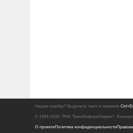
Нашли ошибку? Выделите текст и нажмите
Ctrl+E
© 1994-2026.
РИА "БанкИнформСервис". Екатери
О проекте
Политика конфиденциальности
Правов