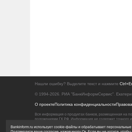
Нашли ошибку? Выделите текст и нажмите
Ctrl+E
© 1994-2026.
РИА "БанкИнформСервис". Екатери
О проекте
Политика конфиденциальности
Правов
Вся информация о продуктах банков, размещенная на по
положениями ГК РФ. Информация не содержит точного и 
Исключительное право на товарные знаки принадлежит 
Bankinform.ru использует cookie-файлы и обрабатывает персональные 
Подтвердите ваше согласие, нажав кнопу Ок. Если вы не хотите, чтоб