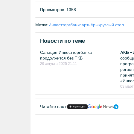
Просмотров: 1358
Метки:
Инвестторгбанк
партнёры
круглый стол
Новости по теме
Санация Инвестторгбанка
АКБ «
продолжится без ТКБ
сообща
програ
29 августа 2025 21:11
регион
принят
«Инвес
03 март
Читайте нас в