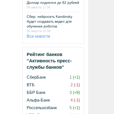
Доллар поднялся до 82 рублей
05 августа 17:30
Сбер: нейросеть Kandinsky
будет создавать видео для
обучения роботов
05 августа 15:30
Все новости
Рейтинг банков
"Активность пресс-
службы банков"
СберБанк
1
(+1)
ВТБ
2
(-1)
ББР Банк
3
(+9)
Альфа-Банк
4
(-1)
Россельхозбанк
5
(+1)