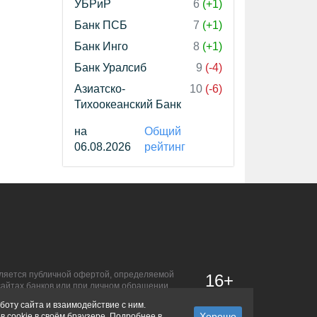
УБРиР
6
(+1)
Банк ПСБ
7
(+1)
Банк Инго
8
(+1)
Банк Уралсиб
9
(-4)
Азиатско-
10
(-6)
Тихоокеанский Банк
на
Общий
06.08.2026
рейтинг
является публичной офертой, определяемой
16+
сайтах банков или при личном обращении.
боту сайта и взаимодействие с ним.
в cookie в своём браузере. Подробнее в