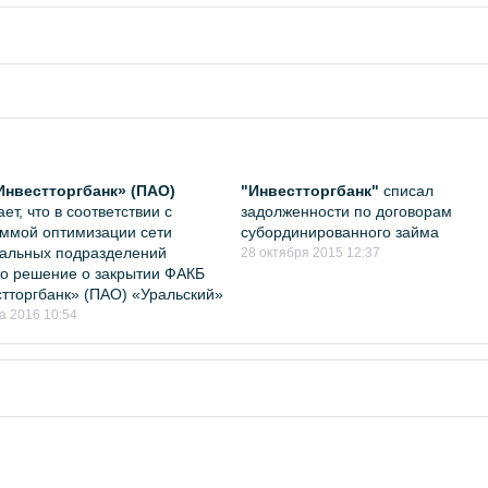
Инвестторгбанк» (ПАО)
"Инвестторгбанк"
списал
ет, что в соответствии с
задолженности по договорам
ммой оптимизации сети
субординированного займа
альных подразделений
28 октября 2015 12:37
о решение о закрытии ФАКБ
тторгбанк» (ПАО) «Уральский»
а 2016 10:54