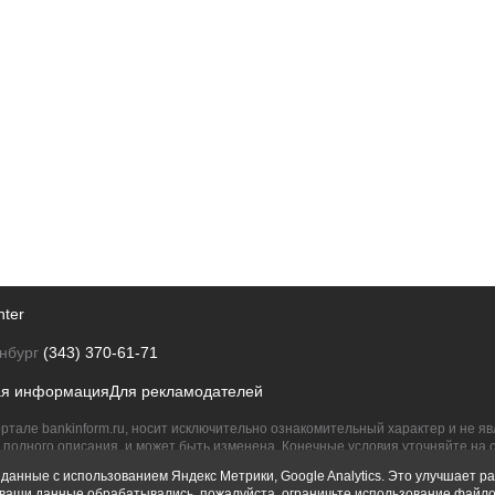
nter
нбург
(343) 370-61-71
ая информация
Для рекламодателей
ртале bankinform.ru, носит исключительно ознакомительный характер и не 
полного описания, и может быть изменена. Конечные условия уточняйте на 
их правообладателям.
данные с использованием Яндекс Метрики, Google Analytics. Это улучшает ра
ы ваши данные обрабатывались, пожалуйста, ограничьте использование файло