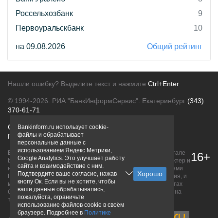
Россельхозбанк
9
Первоуральскбанк
10
на 09.08.2026
Общий рейтинг
Нашли ошибку? Выделите текст и нажмите
Ctrl+Enter
© 1994-2026.
РИА "БанкИнформСервис". Екатеринбург
(343)
370-61-71
О проекте
Политика конфиденциальности
Bankinform.ru использует cookie-
файлы и обрабатывает
Правовая информация
Для рекламодателей
персональные данные с
использованием Яндекс Метрики,
Вся информация о продуктах банков, размещенная на портале
16+
Google Analytics. Это улучшает работу
bankinform.ru, носит исключительно ознакомительный характер и
сайта и взаимодействие с ним.
не является публичной офертой, определяемой положениями
Подтвердите ваше согласие, нажав
ГК РФ. Информация не содержит точного и полного описания, и
кнопу Ок. Если вы не хотите, чтобы
может быть изменена. Конечные условия уточняйте на сайтах
ваши данные обрабатывались,
банков или при личном обращении. Исключительное право на
пожалуйста, ограничьте
товарные знаки принадлежит их правообладателям.
использование файлов cookie в своём
браузере. Подробнее в
Политике