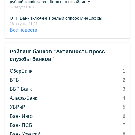
рублей кэшбэка за оборот по эквайрингу
07 августа 10:00
ОТП Банк включён в белый список Минцифры
06 августа 21:27
Все новости
Рейтинг банков "Активность пресс-
службы банков"
СберБанк
1
ВТБ
2
ББР Банк
3
Альфа-Банк
4
УБРиР
5
Банк Инго
6
Банк ПСБ
7
Банк Уралсиб
8