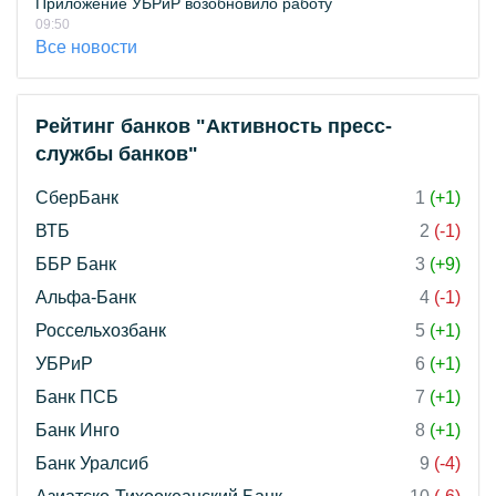
Приложение УБРиР возобновило работу
09:50
Все новости
Рейтинг банков "Активность пресс-
службы банков"
СберБанк
1
(+1)
ВТБ
2
(-1)
ББР Банк
3
(+9)
Альфа-Банк
4
(-1)
Россельхозбанк
5
(+1)
УБРиР
6
(+1)
Банк ПСБ
7
(+1)
Банк Инго
8
(+1)
Банк Уралсиб
9
(-4)