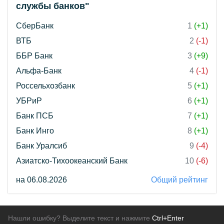
службы банков"
СберБанк
1
(+1)
ВТБ
2
(-1)
ББР Банк
3
(+9)
Альфа-Банк
4
(-1)
Россельхозбанк
5
(+1)
УБРиР
6
(+1)
Банк ПСБ
7
(+1)
Банк Инго
8
(+1)
Банк Уралсиб
9
(-4)
Азиатско-Тихоокеанский Банк
10
(-6)
на 06.08.2026
Общий рейтинг
Нашли ошибку? Выделите текст и нажмите
Ctrl+Enter