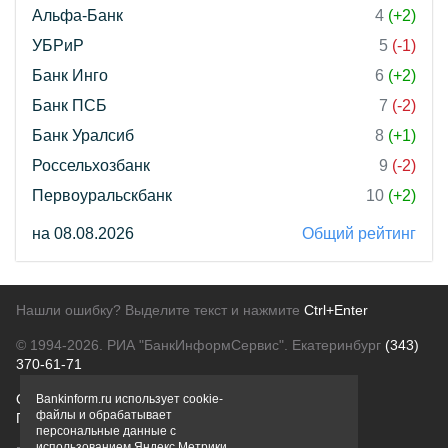
Альфа-Банк
4
(+2)
УБРиР
5
(-1)
Банк Инго
6
(+2)
Банк ПСБ
7
(-2)
Банк Уралсиб
8
(+1)
Россельхозбанк
9
(-2)
Первоуральскбанк
10
(+2)
на 08.08.2026
Общий рейтинг
Нашли ошибку? Выделите текст и нажмите
Ctrl+Enter
© 1994-2026.
РИА "БанкИнформСервис". Екатеринбург
(343)
370-61-71
О проекте
Политика конфиденциальности
Bankinform.ru использует cookie-
файлы и обрабатывает
Правовая информация
Для рекламодателей
персональные данные с
использованием Яндекс Метрики,