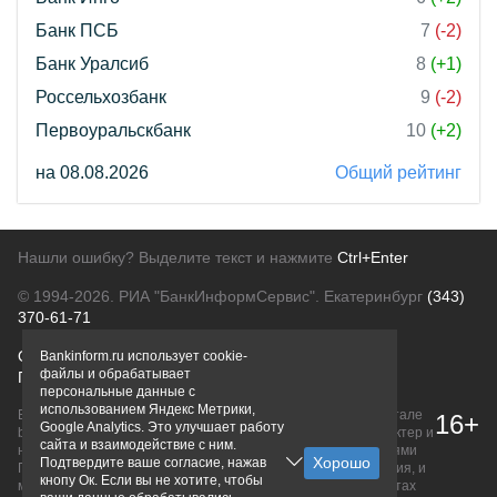
Банк ПСБ
7
(-2)
Банк Уралсиб
8
(+1)
Россельхозбанк
9
(-2)
Первоуральскбанк
10
(+2)
на 08.08.2026
Общий рейтинг
Нашли ошибку? Выделите текст и нажмите
Ctrl+Enter
© 1994-2026.
РИА "БанкИнформСервис". Екатеринбург
(343)
370-61-71
О проекте
Политика конфиденциальности
Bankinform.ru использует cookie-
файлы и обрабатывает
Правовая информация
Для рекламодателей
персональные данные с
использованием Яндекс Метрики,
Вся информация о продуктах банков, размещенная на портале
16+
Google Analytics. Это улучшает работу
bankinform.ru, носит исключительно ознакомительный характер и
сайта и взаимодействие с ним.
не является публичной офертой, определяемой положениями
Подтвердите ваше согласие, нажав
ГК РФ. Информация не содержит точного и полного описания, и
кнопу Ок. Если вы не хотите, чтобы
может быть изменена. Конечные условия уточняйте на сайтах