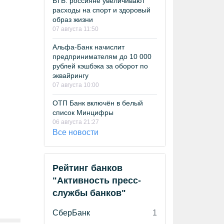
ВТБ: россияне увеличивают
расходы на спорт и здоровый
образ жизни
07 августа 11:50
Альфа-Банк начислит
предпринимателям до 10 000
рублей кэшбэка за оборот по
эквайрингу
07 августа 10:00
ОТП Банк включён в белый
список Минцифры
06 августа 21:27
Все новости
Рейтинг банков
"Активность пресс-
службы банков"
СберБанк
1