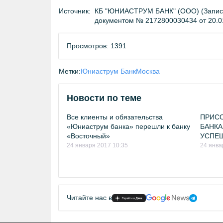
Источник:
КБ "ЮНИАСТРУМ БАНК" (ООО) (Запись 
документом № 2172800030434 от 20.0
Просмотров: 1391
Метки:
Юниаструм Банк
Москва
Новости по теме
Все клиенты и обязательства
ПРИС
«Юниаструм банка» перешли к банку
БАНКА
«Восточный»
УСПЕ
24 января 2017 10:35
24 янва
Читайте нас в