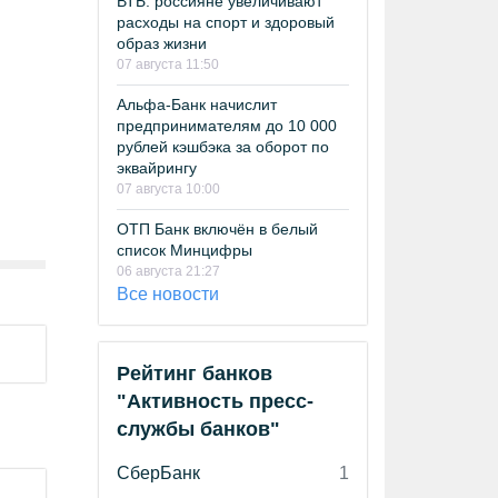
ВТБ: россияне увеличивают
расходы на спорт и здоровый
образ жизни
07 августа 11:50
Альфа-Банк начислит
предпринимателям до 10 000
рублей кэшбэка за оборот по
эквайрингу
07 августа 10:00
ОТП Банк включён в белый
список Минцифры
06 августа 21:27
Все новости
Рейтинг банков
"Активность пресс-
службы банков"
СберБанк
1