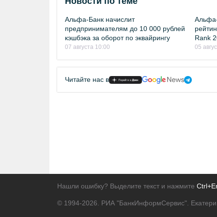
Новости по теме
Альфа-Банк начислит
Альфа-
предпринимателям до 10 000 рублей
рейтинг
кэшбэка за оборот по эквайрингу
Rank 2
07 августа 10:00
05 авгу
Читайте нас в
Нашли ошибку? Выделите текст и нажмите
Ctrl+E
© 1994-2026.
РИА "БанкИнформСервис". Екатери