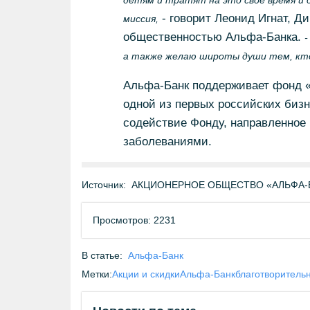
детям и тратят на это свое время и 
- говорит Леонид Игнат, Д
миссия,
общественностью Альфа-Банка.
-
а также желаю широты души тем, кто
Альфа-Банк поддерживает фонд «
одной из первых российских бизн
содействие Фонду, направленное
заболеваниями.
Источник:
АКЦИОНЕРНОЕ ОБЩЕСТВО «АЛЬФА-БА
Просмотров: 2231
В статье:
Альфа-Банк
Метки:
Акции и скидки
Альфа-Банк
благотворитель