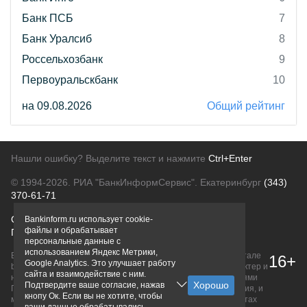
Банк ПСБ
7
Банк Уралсиб
8
Россельхозбанк
9
Первоуральскбанк
10
на 09.08.2026
Общий рейтинг
Нашли ошибку? Выделите текст и нажмите
Ctrl+Enter
© 1994-2026.
РИА "БанкИнформСервис". Екатеринбург
(343)
370-61-71
О проекте
Политика конфиденциальности
Bankinform.ru использует cookie-
файлы и обрабатывает
Правовая информация
Для рекламодателей
персональные данные с
использованием Яндекс Метрики,
Вся информация о продуктах банков, размещенная на портале
16+
Google Analytics. Это улучшает работу
bankinform.ru, носит исключительно ознакомительный характер и
сайта и взаимодействие с ним.
не является публичной офертой, определяемой положениями
Подтвердите ваше согласие, нажав
ГК РФ. Информация не содержит точного и полного описания, и
кнопу Ок. Если вы не хотите, чтобы
может быть изменена. Конечные условия уточняйте на сайтах