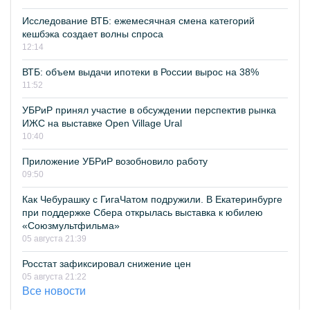
Исследование ВТБ: ежемесячная смена категорий
кешбэка создает волны спроса
12:14
ВТБ: объем выдачи ипотеки в России вырос на 38%
11:52
УБРиР принял участие в обсуждении перспектив рынка
ИЖС на выставке Open Village Ural
10:40
Приложение УБРиР возобновило работу
09:50
Как Чебурашку с ГигаЧатом подружили. В Екатеринбурге
при поддержке Сбера открылась выставка к юбилею
«Союзмультфильма»
05 августа 21:39
Росстат зафиксировал снижение цен
05 августа 21:22
Все новости