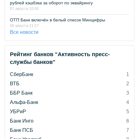
рублей кэшбэка за оборот по эквайрингу
07 августа 10:00
ОТП Банк включён в белый список Минцифры
06 августа 21:27
Все новости
Рейтинг банков "Активность пресс-
службы банков"
СберБанк
1
ВТБ
2
ББР Банк
3
Альфа-Банк
4
УБРиР
5
Банк Инго
6
Банк ПСБ
7