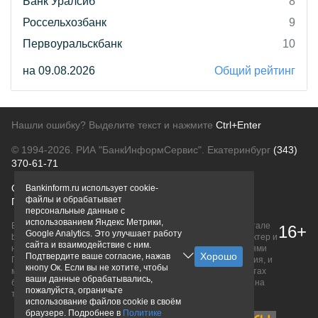
Банк Уралсиб
8
Россельхозбанк
9
Первоуральскбанк
10
на 09.08.2026
Общий рейтинг
Нашли ошибку? Выделите текст и нажмите
Ctrl+Enter
© 1994-2026.
РИА "БанкИнформСервис". Екатеринбург
(343)
370-61-71
О проекте
Политика конфиденциальности
Bankinform.ru использует cookie-
файлы и обрабатывает
Правовая информация
Для рекламодателей
персональные данные с
использованием Яндекс Метрики,
Вся информация о продуктах банков, размещенная на портале
16+
Google Analytics. Это улучшает работу
bankinform.ru, носит исключительно ознакомительный характер и
сайта и взаимодействие с ним.
не является публичной офертой, определяемой положениями
Подтвердите ваше согласие, нажав
ГК РФ. Информация не содержит точного и полного описания, и
кнопу Ок. Если вы не хотите, чтобы
может быть изменена. Конечные условия уточняйте на сайтах
ваши данные обрабатывались,
банков или при личном обращении. Исключительное право на
пожалуйста, ограничьте
товарные знаки принадлежит их правообладателям.
использование файлов cookie в своём
браузере. Подробнее в
Политике