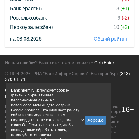
Банк Уралсиб
8
(+1)
Россельхозбанк
9
(-2)
Первоуральскбанк
10
(+2)
на 08.08.2026
Общий рейтинг
Нашли ошибку? Выделите текст и нажмите
Ctrl+Enter
© 1994-2026.
РИА "БанкИнформСервис". Екатеринбург
(343)
370-61-71
О проекте
Политика конфиденциальности
Bankinform.ru использует cookie-
файлы и обрабатывает
Правовая информация
Для рекламодателей
персональные данные с
использованием Яндекс Метрики,
Вся информация о продуктах банков, размещенная на портале
16+
Google Analytics. Это улучшает работу
bankinform.ru, носит исключительно ознакомительный характер и
сайта и взаимодействие с ним.
не является публичной офертой, определяемой положениями
Подтвердите ваше согласие, нажав
ГК РФ. Информация не содержит точного и полного описания, и
кнопу Ок. Если вы не хотите, чтобы
может быть изменена. Конечные условия уточняйте на сайтах
ваши данные обрабатывались,
банков или при личном обращении. Исключительное право на
пожалуйста, ограничьте
товарные знаки принадлежит их правообладателям.