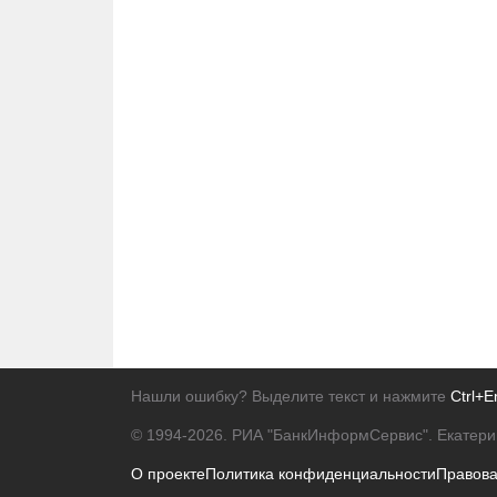
Нашли ошибку? Выделите текст и нажмите
Ctrl+E
© 1994-2026.
РИА "БанкИнформСервис". Екатери
О проекте
Политика конфиденциальности
Правов