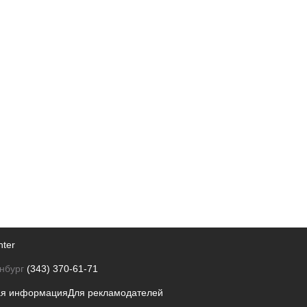
nter
нбург
(343) 370-61-71
ая информация
Для рекламодателей