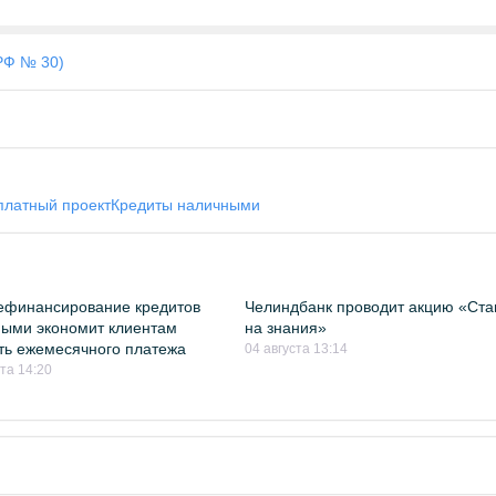
РФ № 30)
платный проект
Кредиты наличными
ефинансирование кредитов
Челиндбанк проводит акцию «Ста
ыми экономит клиентам
на знания»
ть ежемесячного платежа
04 августа 13:14
ста 14:20