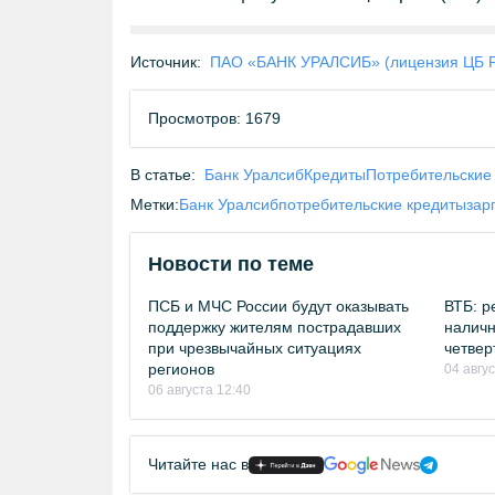
Источник:
ПАО «БАНК УРАЛСИБ» (лицензия ЦБ 
Просмотров: 1679
В статье:
Банк Уралсиб
Кредиты
Потребительские
Метки:
Банк Уралсиб
потребительские кредиты
зар
Новости по теме
ПСБ и МЧС России будут оказывать
ВТБ: р
поддержку жителям пострадавших
наличн
при чрезвычайных ситуациях
четвер
регионов
04 авгу
06 августа 12:40
Читайте нас в