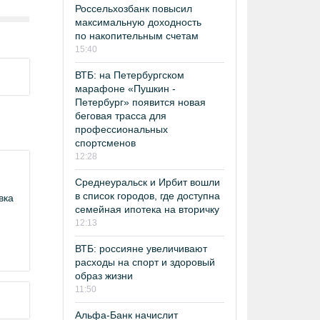
Россельхозбанк повысил
максимальную доходность
по накопительным счетам
15:40
ВТБ: на Петербургском
марафоне «Пушкин -
Петербург» появится новая
беговая трасса для
профессиональных
спортсменов
12:28
Среднеуральск и Ирбит вошли
в список городов, где доступна
вка
семейная ипотека на вторичку
12:13
ВТБ: россияне увеличивают
расходы на спорт и здоровый
образ жизни
11:50
Альфа-Банк начислит