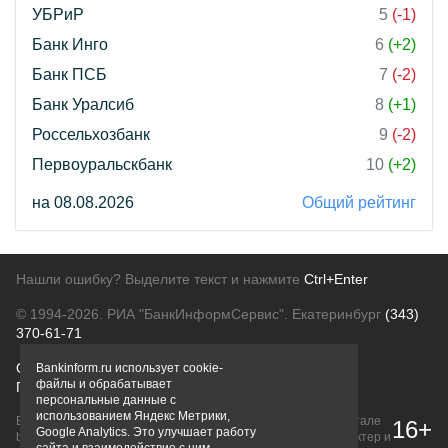
УБРиР
5
(-1)
Банк Инго
6
(+2)
Банк ПСБ
7
(-2)
Банк Уралсиб
8
(+1)
Россельхозбанк
9
(-2)
Первоуральскбанк
10
(+2)
на 08.08.2026
Общий рейтинг
Нашли ошибку? Выделите текст и нажмите
Ctrl+Enter
© 1994-2026.
РИА "БанкИнформСервис". Екатеринбург
(343)
370-61-71
О проекте
Политика конфиденциальности
Bankinform.ru использует cookie-
файлы и обрабатывает
Правовая информация
Для рекламодателей
персональные данные с
использованием Яндекс Метрики,
Вся информация о продуктах банков, размещенная на портале
16+
Google Analytics. Это улучшает работу
bankinform.ru, носит исключительно ознакомительный характер и