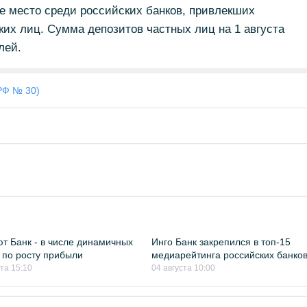
е место среди российских банков, привлекших
их лиц. Сумма депозитов частных лиц на 1 августа
лей.
РФ № 30)
т Банк - в числе динамичных
Инго Банк закрепился в топ-15
 по росту прибыли
медиарейтинга российских банко
ста 15:10
04 августа 10:00