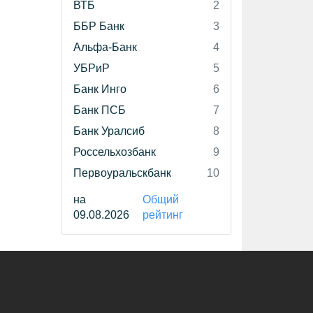
ВТБ
2
ББР Банк
3
Альфа-Банк
4
УБРиР
5
Банк Инго
6
Банк ПСБ
7
Банк Уралсиб
8
Россельхозбанк
9
Первоуральскбанк
10
на
Общий
09.08.2026
рейтинг