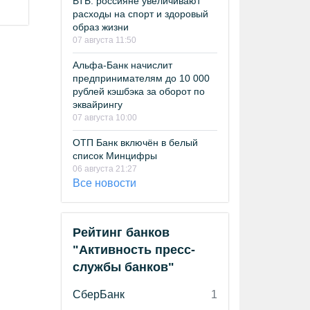
ВТБ: россияне увеличивают
расходы на спорт и здоровый
образ жизни
07 августа 11:50
Альфа-Банк начислит
предпринимателям до 10 000
рублей кэшбэка за оборот по
эквайрингу
07 августа 10:00
ОТП Банк включён в белый
список Минцифры
06 августа 21:27
Все новости
Рейтинг банков
"Активность пресс-
службы банков"
СберБанк
1