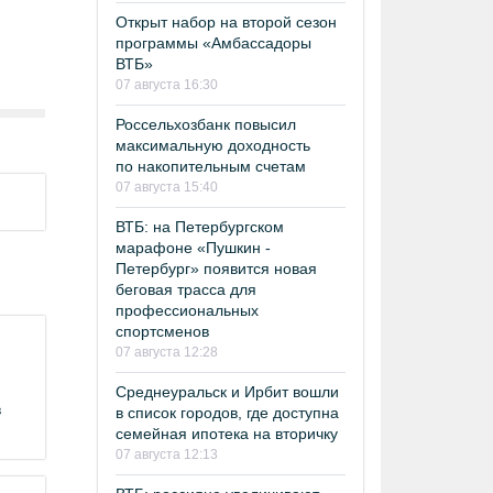
Открыт набор на второй сезон
программы «Амбассадоры
ВТБ»
07 августа 16:30
Россельхозбанк повысил
максимальную доходность
по накопительным счетам
07 августа 15:40
ВТБ: на Петербургском
марафоне «Пушкин -
Петербург» появится новая
беговая трасса для
профессиональных
спортсменов
07 августа 12:28
Среднеуральск и Ирбит вошли
в
в список городов, где доступна
семейная ипотека на вторичку
07 августа 12:13