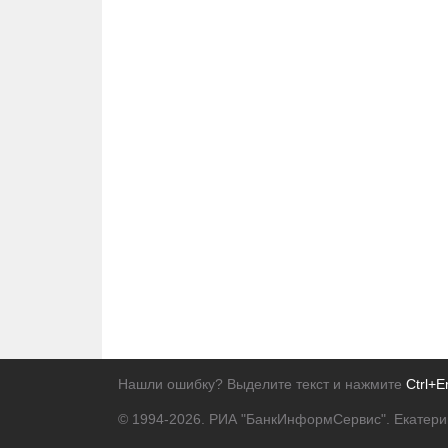
Нашли ошибку? Выделите текст и нажмите
Ctrl+E
© 1994-2026.
РИА "БанкИнформСервис". Екатери