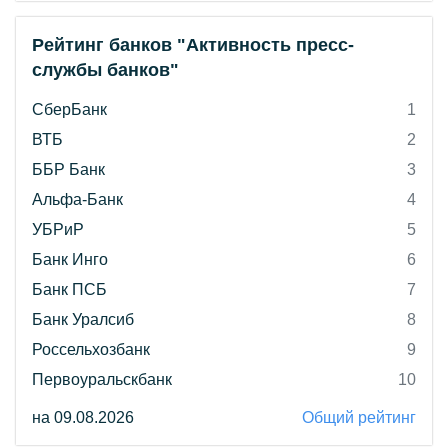
Рейтинг банков "Активность пресс-
службы банков"
СберБанк
1
ВТБ
2
ББР Банк
3
Альфа-Банк
4
УБРиР
5
Банк Инго
6
Банк ПСБ
7
Банк Уралсиб
8
Россельхозбанк
9
Первоуральскбанк
10
на 09.08.2026
Общий рейтинг