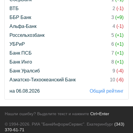
ВТБ
2
(-1)
ББР Банк
3
(+9)
Альфа-Банк
4
(-1)
Россельхозбанк
5
(+1)
УБРиР
6
(+1)
Банк ПСБ
7
(+1)
Банк Инго
8
(+1)
Банк Уралсиб
9
(-4)
Азиатско-Тихоокеанский Банк
10
(-6)
на 06.08.2026
Общий рейтинг
Нашли ошибку? Выделите текст и нажмите
Ctrl+Enter
© 1994-2026.
РИА "БанкИнформСервис". Екатеринбург
(343)
370-61-71