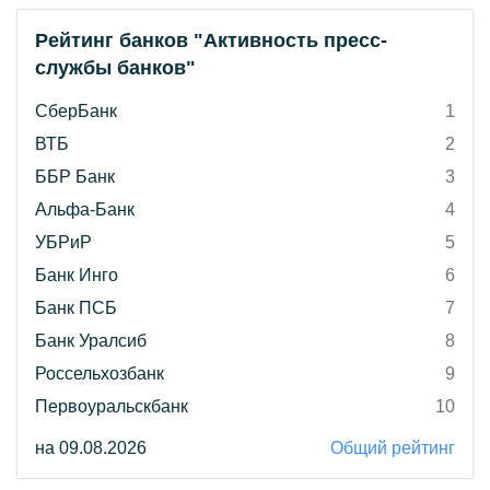
Рейтинг банков "Активность пресс-
службы банков"
СберБанк
1
ВТБ
2
ББР Банк
3
Альфа-Банк
4
УБРиР
5
Банк Инго
6
Банк ПСБ
7
Банк Уралсиб
8
Россельхозбанк
9
Первоуральскбанк
10
на 09.08.2026
Общий рейтинг