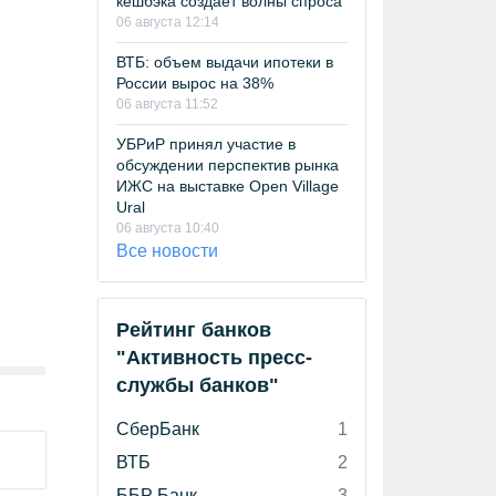
кешбэка создает волны спроса
06 августа 12:14
ВТБ: объем выдачи ипотеки в
России вырос на 38%
06 августа 11:52
УБРиР принял участие в
обсуждении перспектив рынка
ИЖС на выставке Open Village
Ural
06 августа 10:40
Все новости
Рейтинг банков
"Активность пресс-
службы банков"
СберБанк
1
ВТБ
2
ББР Банк
3