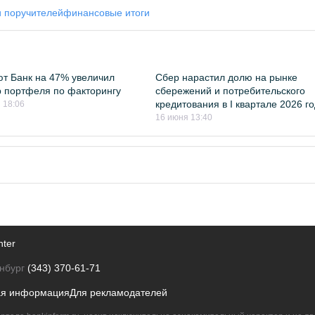
и поручителей
финансовые итоги
т Банк на 47% увеличил
Сбер нарастил долю на рынке
 портфеля по факторингу
сбережений и потребительского
кредитования в I квартале 2026 г
 18:06
16 июня 13:40
nter
нбург
(343) 370-61-71
ая информация
Для рекламодателей