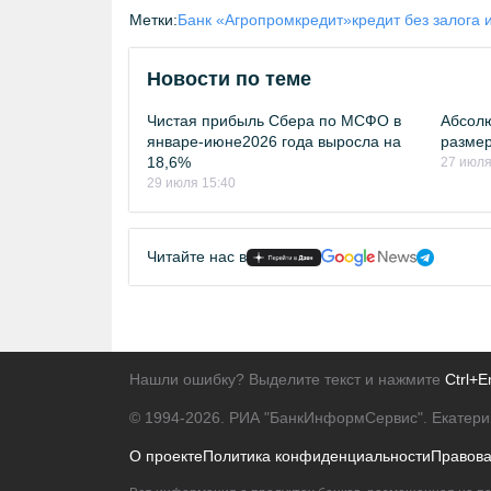
Метки:
Банк «Агропромкредит»
кредит без залога 
Новости по теме
Чистая прибыль Сбера по МСФО в
Абсолю
январе-июне2026 года выросла на
размер
18,6%
27 июля
29 июля 15:40
Читайте нас в
Нашли ошибку? Выделите текст и нажмите
Ctrl+E
© 1994-2026.
РИА "БанкИнформСервис". Екатери
О проекте
Политика конфиденциальности
Правов