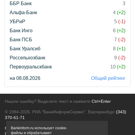
ББР Банк
3
Альфа-Банк
4
(+2)
УБРиР
5
(-1)
Банк Инго
6
(+2)
Банк ПСБ
7
(-2)
Банк Уралсиб
8
(+1)
Россельхозбанк
9
(-2)
Первоуральскбанк
10
(+2)
на 08.08.2026
Общий рейтинг
Нашли ошибку? Выделите текст и нажмите
Ctrl+Enter
© 1994-2026.
РИА "БанкИнформСервис". Екатеринбург
(343)
370-61-71
О проекте
Политика конфиденциальности
Bankinform.ru использует cookie-
файлы и обрабатывает
Правовая информация
Для рекламодателей