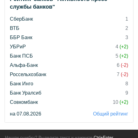
службы банков"
СберБанк
1
ВТБ
2
ББР Банк
3
УБРиР
4
(+2)
Банк ПСБ
5
(+2)
Альфа-Банк
6
(-2)
Россельхозбанк
7
(-2)
Банк Инго
8
Банк Уралсиб
9
Совкомбанк
10
(+2)
на 07.08.2026
Общий рейтинг
Нашли ошибку? Выделите текст и нажмите
Ctrl+Enter