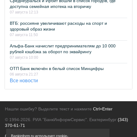
Среднеуральск и Ирбит вошли в список городов, где
доступна семейная ипотека на вторичку
07 августа 12:13
ВТБ: россияне увеличивают расходы на спорт и
здоровый образ жизни
07 августа 11:50
Альфа-Банк начислит предпринимателям до 10 000
рублей кэшбэка за оборот по эквайрингу
07 августа 10:00
ОТП Банк включён в белый список Минцифры
06 августа 21:27
Все новости
Нашли ошибку? Выделите текст и нажмите
Ctrl+Enter
© 1994-2026.
РИА "БанкИнформСервис". Екатеринбург
(343)
370-61-71
О проекте
Политика конфиденциальности
Bankinform.ru использует cookie-