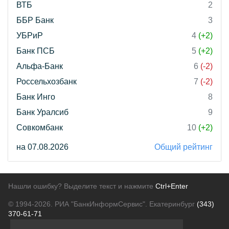
ВТБ
2
ББР Банк
3
УБРиР
4
(+2)
Банк ПСБ
5
(+2)
Альфа-Банк
6
(-2)
Россельхозбанк
7
(-2)
Банк Инго
8
Банк Уралсиб
9
Совкомбанк
10
(+2)
на 07.08.2026
Общий рейтинг
Нашли ошибку? Выделите текст и нажмите
Ctrl+Enter
© 1994-2026.
РИА "БанкИнформСервис". Екатеринбург
(343)
370-61-71