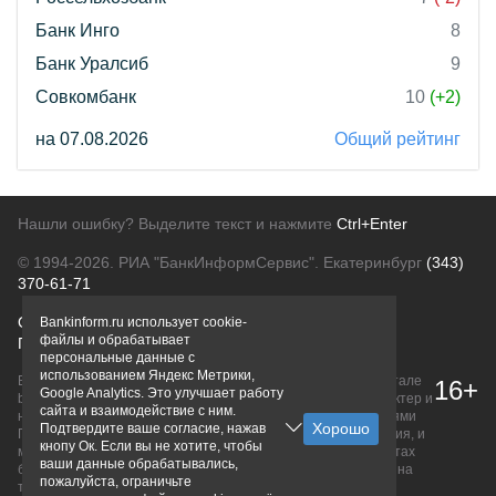
Банк Инго
8
Банк Уралсиб
9
Совкомбанк
10
(+2)
на 07.08.2026
Общий рейтинг
Нашли ошибку? Выделите текст и нажмите
Ctrl+Enter
© 1994-2026.
РИА "БанкИнформСервис". Екатеринбург
(343)
370-61-71
О проекте
Политика конфиденциальности
Bankinform.ru использует cookie-
файлы и обрабатывает
Правовая информация
Для рекламодателей
персональные данные с
использованием Яндекс Метрики,
Вся информация о продуктах банков, размещенная на портале
16+
Google Analytics. Это улучшает работу
bankinform.ru, носит исключительно ознакомительный характер и
сайта и взаимодействие с ним.
не является публичной офертой, определяемой положениями
Подтвердите ваше согласие, нажав
ГК РФ. Информация не содержит точного и полного описания, и
кнопу Ок. Если вы не хотите, чтобы
может быть изменена. Конечные условия уточняйте на сайтах
ваши данные обрабатывались,
банков или при личном обращении. Исключительное право на
пожалуйста, ограничьте
товарные знаки принадлежит их правообладателям.