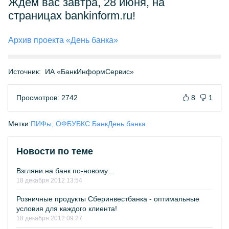
Ждем вас завтра, 28 июня, на
страницах bankinform.ru!
Архив проекта «День банка»
Источник:
ИА «БанкИнформСервис»
Просмотров: 2742
8
1
Метки:
ПИФы, ОФБУ
БКС Банк
День банка
Новости по теме
Взгляни на банк по-новому…
18 декабря 2012 13:54
Розничные продукты Сберинвестбанка - оптимальные
условия для каждого клиента!
18 декабря 2012 09:27