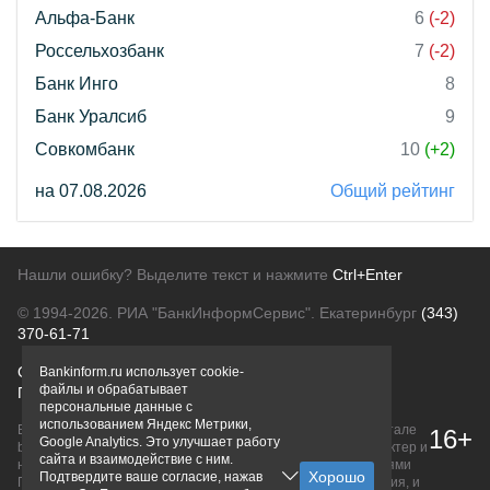
Альфа-Банк
6
(-2)
Россельхозбанк
7
(-2)
Банк Инго
8
Банк Уралсиб
9
Совкомбанк
10
(+2)
на 07.08.2026
Общий рейтинг
Нашли ошибку? Выделите текст и нажмите
Ctrl+Enter
© 1994-2026.
РИА "БанкИнформСервис". Екатеринбург
(343)
370-61-71
О проекте
Политика конфиденциальности
Bankinform.ru использует cookie-
файлы и обрабатывает
Правовая информация
Для рекламодателей
персональные данные с
использованием Яндекс Метрики,
Вся информация о продуктах банков, размещенная на портале
16+
Google Analytics. Это улучшает работу
bankinform.ru, носит исключительно ознакомительный характер и
сайта и взаимодействие с ним.
не является публичной офертой, определяемой положениями
Подтвердите ваше согласие, нажав
ГК РФ. Информация не содержит точного и полного описания, и