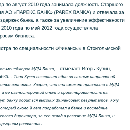
а по август 2010 года занимала должность Старшего
ния АО «ПАРЕКС БАНК» (PAREX BANKA) и отвечала за
здержек банка, а также за увеличение эффективности
 2010 года по май 2012 года осуществляла
росам бизнеса.
истра по специальности «Финансы» в Стокгольмской
- отмечает Игорь Кузин,
оп-менеджеров МДМ Банка,
анка.
- Тина Кукка возглавит одно из важных направлений
тветственности. Уверен, что она сможет привнести в МДМ
, а ее разносторонний опыт и ориентированность на
т банку добиться высоких финансовых результатов. Хочу
оторый около 9 лет проработал в банке и последние
ового директора, за его вклад в развитие МДМ Банка, и
.
карьерном развитии»