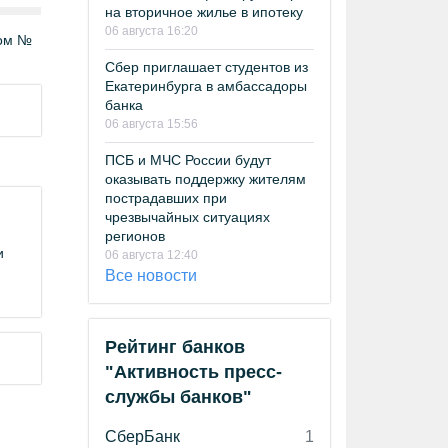
на вторичное жилье в ипотеку
06 августа 16:20
том №
Сбер приглашает студентов из
Екатеринбурга в амбассадоры
банка
06 августа 15:56
ПСБ и МЧС России будут
оказывать поддержку жителям
пострадавших при
чрезвычайных ситуациях
регионов
и
06 августа 12:40
Все новости
Рейтинг банков
"Активность пресс-
службы банков"
СберБанк
1