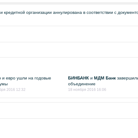
и кредитной организации аннулирована в соответствии с докумен
 и евро ушли на годовые
БИНБАНК
и
МДМ Банк
завершил
умы
объединение
бря 2016 12:32
18 ноября 2016 16:06