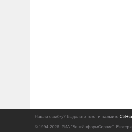
Нашли ошибку? Выделите текст и нажмите
Ctrl+E
© 1994-2026.
РИА "БанкИнформСервис". Екатери