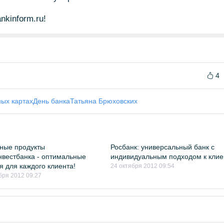
kinform.ru!
4
ных картах
День банка
Татьяна Брюховских
ные продукты
Росбанк: универсальный банк с
вестбанка - оптимальные
индивидуальным подходом к клие
я для каждого клиента!
24 октября 2012 09:54
бря 2012 09:27