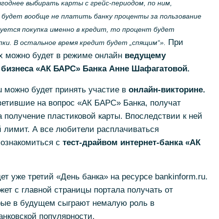
годнее выбирать карты с грейс-периодом, по ним,
 будет вообще не платить банку проценты за пользование
уется покупка именно в кредит, то процент будет
При
пки. В остальное время кредит будет „спящим“».
их можно будет в режиме онлайн
ведущему
 бизнеса «АК БАРС» Банка Анне Шафагатовой.
ru можно будет принять участие в
онлайн-викторине.
ветившие на вопрос «АК БАРС» Банка, получат
а получение пластиковой карты. Впоследствии к ней
й лимит. А все любители расплачиваться
познакомиться с
тест-драйвом интернет-банка «АК
ет уже третий «День банка» на ресурсе bankinform.ru.
жет с главной страницы портала получать от
орые в будущем сыграют немалую роль в
анковской популярности.