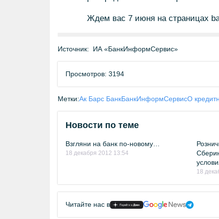
Ждем вас 7 июня на страницах ban
Источник:
ИА «БанкИнформСервис»
Просмотров: 3194
Метки:
Ак Барс Банк
БанкИнформСервис
О кредит
Новости по теме
Взгляни на банк по-новому…
Рознич
Сберин
18 декабря 2012 13:54
услови
18 дека
Читайте нас в