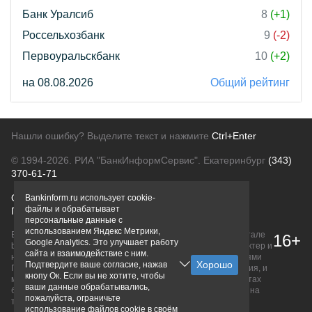
Банк Уралсиб
8
(+1)
Россельхозбанк
9
(-2)
Первоуральскбанк
10
(+2)
на 08.08.2026
Общий рейтинг
Нашли ошибку? Выделите текст и нажмите
Ctrl+Enter
© 1994-2026.
РИА "БанкИнформСервис". Екатеринбург
(343)
370-61-71
О проекте
Политика конфиденциальности
Bankinform.ru использует cookie-
файлы и обрабатывает
Правовая информация
Для рекламодателей
персональные данные с
использованием Яндекс Метрики,
Вся информация о продуктах банков, размещенная на портале
16+
Google Analytics. Это улучшает работу
bankinform.ru, носит исключительно ознакомительный характер и
сайта и взаимодействие с ним.
не является публичной офертой, определяемой положениями
Подтвердите ваше согласие, нажав
ГК РФ. Информация не содержит точного и полного описания, и
кнопу Ок. Если вы не хотите, чтобы
может быть изменена. Конечные условия уточняйте на сайтах
ваши данные обрабатывались,
банков или при личном обращении. Исключительное право на
пожалуйста, ограничьте
товарные знаки принадлежит их правообладателям.
использование файлов cookie в своём