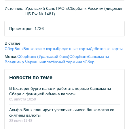
Источник:
Уральский банк ПАО «Сбербанк России» (лицензия
ЦБ РФ № 1481)
Просмотров: 1736
В статье:
СберБанк
Банковские карты
Кредитные карты
Дебетовые карты
Метки:
СберБанк (Уральский банк)
СберБанк
банкоматы
Владимир Черкашин
платёжный терминал
Сбер
Новости по теме
В Екатеринбурге начали работать первые банкоматы
Сбера с функцией обмена валюты
05 августа 10:50
Альфа-Банк планирует увеличить число банкоматов со
снятием валюты
28 июля 11:48