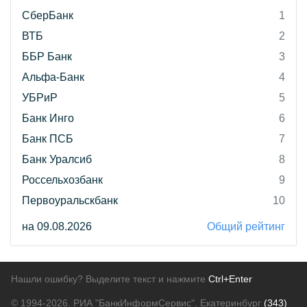
СберБанк
1
ВТБ
2
ББР Банк
3
Альфа-Банк
4
УБРиР
5
Банк Инго
6
Банк ПСБ
7
Банк Уралсиб
8
Россельхозбанк
9
Первоуральскбанк
10
на 09.08.2026
Общий рейтинг
Нашли ошибку? Выделите текст и нажмите
Ctrl+Enter
© 1994-2026.
РИА "БанкИнформСервис". Екатеринбург
(343)