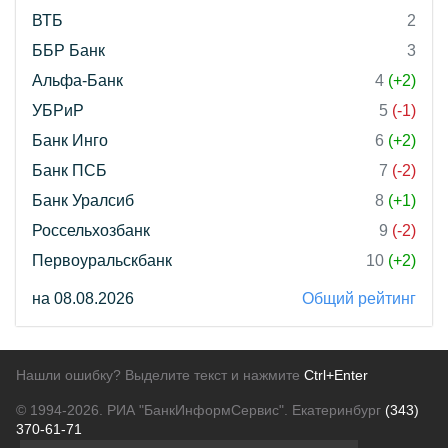
ВТБ
2
ББР Банк
3
Альфа-Банк
4
(+2)
УБРиР
5
(-1)
Банк Инго
6
(+2)
Банк ПСБ
7
(-2)
Банк Уралсиб
8
(+1)
Россельхозбанк
9
(-2)
Первоуральскбанк
10
(+2)
на 08.08.2026
Общий рейтинг
Нашли ошибку? Выделите текст и нажмите
Ctrl+Enter
© 1994-2026.
РИА "БанкИнформСервис". Екатеринбург
(343)
370-61-71