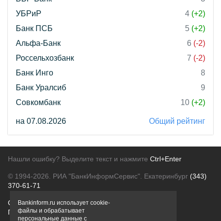
УБРиР
4
(+2)
Банк ПСБ
5
(+2)
Альфа-Банк
6
(-2)
Россельхозбанк
7
(-2)
Банк Инго
8
Банк Уралсиб
9
Совкомбанк
10
(+2)
на 07.08.2026
Общий рейтинг
Нашли ошибку? Выделите текст и нажмите
Ctrl+Enter
© 1994-2026.
РИА "БанкИнформСервис". Екатеринбург
(343)
370-61-71
О проекте
Политика конфиденциальности
Bankinform.ru использует cookie-
файлы и обрабатывает
Правовая информация
Для рекламодателей
персональные данные с