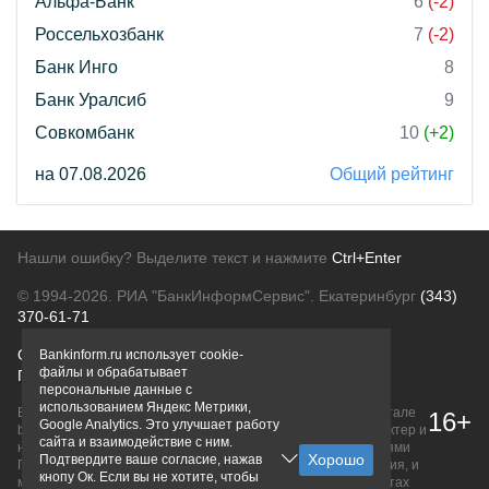
Альфа-Банк
6
(-2)
Россельхозбанк
7
(-2)
Банк Инго
8
Банк Уралсиб
9
Совкомбанк
10
(+2)
на 07.08.2026
Общий рейтинг
Нашли ошибку? Выделите текст и нажмите
Ctrl+Enter
© 1994-2026.
РИА "БанкИнформСервис". Екатеринбург
(343)
370-61-71
О проекте
Политика конфиденциальности
Bankinform.ru использует cookie-
файлы и обрабатывает
Правовая информация
Для рекламодателей
персональные данные с
использованием Яндекс Метрики,
Вся информация о продуктах банков, размещенная на портале
16+
Google Analytics. Это улучшает работу
bankinform.ru, носит исключительно ознакомительный характер и
сайта и взаимодействие с ним.
не является публичной офертой, определяемой положениями
Подтвердите ваше согласие, нажав
ГК РФ. Информация не содержит точного и полного описания, и
кнопу Ок. Если вы не хотите, чтобы
может быть изменена. Конечные условия уточняйте на сайтах