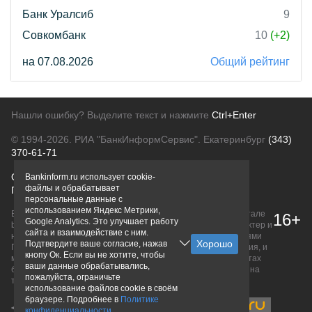
Банк Уралсиб
9
Совкомбанк
10
(+2)
на 07.08.2026
Общий рейтинг
Нашли ошибку? Выделите текст и нажмите
Ctrl+Enter
© 1994-2026.
РИА "БанкИнформСервис". Екатеринбург
(343)
370-61-71
О проекте
Политика конфиденциальности
Bankinform.ru использует cookie-
файлы и обрабатывает
Правовая информация
Для рекламодателей
персональные данные с
использованием Яндекс Метрики,
Вся информация о продуктах банков, размещенная на портале
16+
Google Analytics. Это улучшает работу
bankinform.ru, носит исключительно ознакомительный характер и
сайта и взаимодействие с ним.
не является публичной офертой, определяемой положениями
Подтвердите ваше согласие, нажав
ГК РФ. Информация не содержит точного и полного описания, и
кнопу Ок. Если вы не хотите, чтобы
может быть изменена. Конечные условия уточняйте на сайтах
ваши данные обрабатывались,
банков или при личном обращении. Исключительное право на
пожалуйста, ограничьте
товарные знаки принадлежит их правообладателям.
использование файлов cookie в своём
браузере. Подробнее в
Политике
конфиденциальности
.