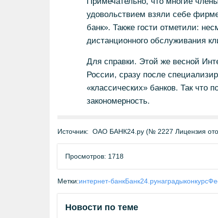
Примечательно, что многие члены
удовольствием взяли себе фирм
банк». Также гости отметили: несм
дистанционного обслуживания кли
Для справки. Этой же весной Инте
России, сразу после специализи
«классических» банков. Так что п
закономерность.
Источник:
ОАО БАНК24.ру (№ 2227 Лицензия отоз
Просмотров: 1718
Метки:
интернет-банк
Банк24.ру
награды
конкурс
Фе
Новости по теме