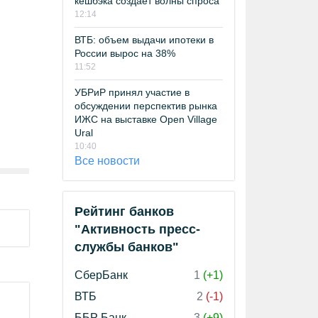
кешбэка создает волны спроса
12:14
ВТБ: объем выдачи ипотеки в
России вырос на 38%
11:52
УБРиР принял участие в
обсуждении перспектив рынка
ИЖС на выставке Open Village
Ural
10:40
Все новости
Рейтинг банков
"Активность пресс-
службы банков"
СберБанк
1
(+1)
ВТБ
2
(-1)
ББР Банк
3
(+9)