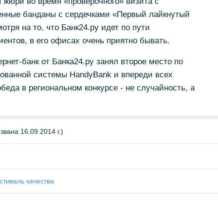
 жюри во время «проверочного» визита с
енные банданы с сердечками «Первый лайкнутый
отря на то, что Банк24.ру идет по пути
ентов, в его офисах очень приятно бывать.
рнет-банк от Банка24.ру занял второе место по
рованной системы HandyBank и впереди всех
обеда в региональном конкурсе - не случайность, а
вана 16.09.2014 г.)
стиваль качества