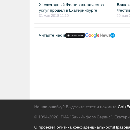
ХI ежегодный Фестиваль качества
Банк 
услуг прошел в Екатеринбурге
Фестив
31 мая 2018 11:10
29 мая 
Читайте нас в
Нашли ошибку? Выделите текст и нажмите
Ctrl+E
© 1994-2026.
РИА "БанкИнформСервис". Екатери
О проекте
Политика конфиденциальности
Правов