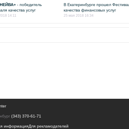
«НЕЙВА»
- победитель
В Екатеринбурге прошел Фестива
аля качества услуг
качества финансовых услуг
2018 14:11
25 мая 2018 16:34
nter
нбург
(343) 370-61-71
ая информация
Для рекламодателей