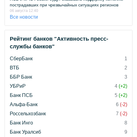
пострадавших при чрезвычайных ситуациях регионов
06 августа 12:40
Все новости
Рейтинг банков "Активность пресс-
службы банков"
СберБанк
1
ВТБ
2
ББР Банк
3
УБРиР
4
(+2)
Банк ПСБ
5
(+2)
Альфа-Банк
6
(-2)
Россельхозбанк
7
(-2)
Банк Инго
8
Банк Уралсиб
9