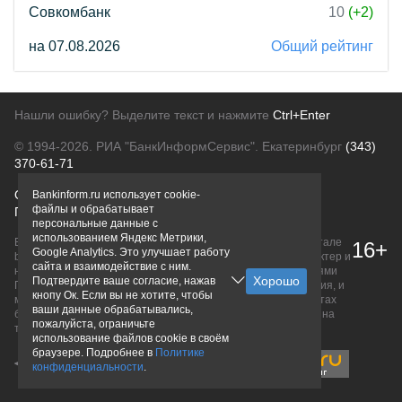
Совкомбанк
10
(+2)
на 07.08.2026
Общий рейтинг
Нашли ошибку? Выделите текст и нажмите
Ctrl+Enter
© 1994-2026.
РИА "БанкИнформСервис". Екатеринбург
(343)
370-61-71
О проекте
Политика конфиденциальности
Bankinform.ru использует cookie-
файлы и обрабатывает
Правовая информация
Для рекламодателей
персональные данные с
использованием Яндекс Метрики,
Вся информация о продуктах банков, размещенная на портале
16+
Google Analytics. Это улучшает работу
bankinform.ru, носит исключительно ознакомительный характер и
сайта и взаимодействие с ним.
не является публичной офертой, определяемой положениями
Подтвердите ваше согласие, нажав
ГК РФ. Информация не содержит точного и полного описания, и
кнопу Ок. Если вы не хотите, чтобы
может быть изменена. Конечные условия уточняйте на сайтах
ваши данные обрабатывались,
банков или при личном обращении. Исключительное право на
пожалуйста, ограничьте
товарные знаки принадлежит их правообладателям.
использование файлов cookie в своём
браузере. Подробнее в
Политике
конфиденциальности
.