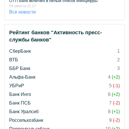
ОТП Банк включён в белый список Минцифры
06 августа 21:27
Все новости
Рейтинг банков "Активность пресс-
службы банков"
СберБанк
1
ВТБ
2
ББР Банк
3
Альфа-Банк
4
(+2)
УБРиР
5
(-1)
Банк Инго
6
(+2)
Банк ПСБ
7
(-2)
Банк Уралсиб
8
(+1)
Россельхозбанк
9
(-2)
Первоуральскбанк
10
(+2)