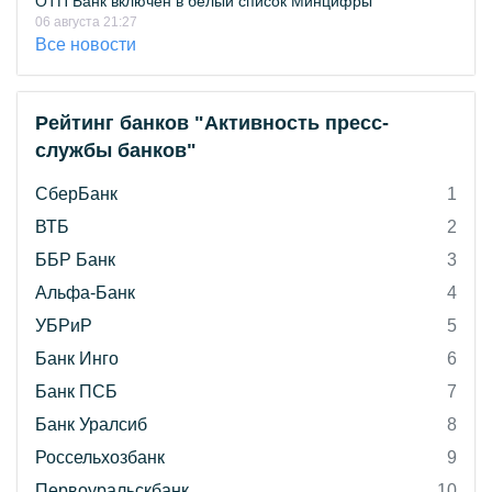
ОТП Банк включён в белый список Минцифры
06 августа 21:27
Все новости
Рейтинг банков "Активность пресс-
службы банков"
СберБанк
1
ВТБ
2
ББР Банк
3
Альфа-Банк
4
УБРиР
5
Банк Инго
6
Банк ПСБ
7
Банк Уралсиб
8
Россельхозбанк
9
Первоуральскбанк
10