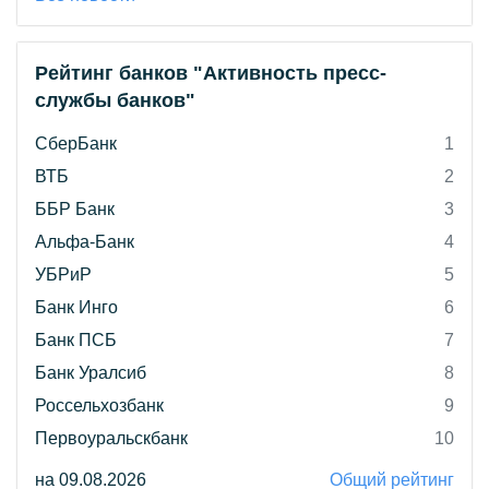
Рейтинг банков "Активность пресс-
службы банков"
СберБанк
1
ВТБ
2
ББР Банк
3
Альфа-Банк
4
УБРиР
5
Банк Инго
6
Банк ПСБ
7
Банк Уралсиб
8
Россельхозбанк
9
Первоуральскбанк
10
на 09.08.2026
Общий рейтинг