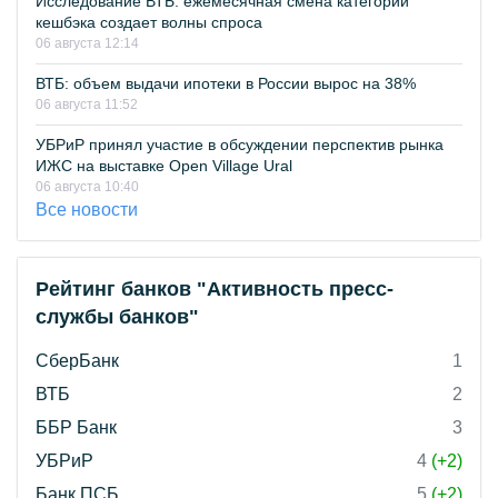
Исследование ВТБ: ежемесячная смена категорий
кешбэка создает волны спроса
06 августа 12:14
ВТБ: объем выдачи ипотеки в России вырос на 38%
06 августа 11:52
УБРиР принял участие в обсуждении перспектив рынка
ИЖС на выставке Open Village Ural
06 августа 10:40
Все новости
Рейтинг банков "Активность пресс-
службы банков"
СберБанк
1
ВТБ
2
ББР Банк
3
УБРиР
4
(+2)
Банк ПСБ
5
(+2)