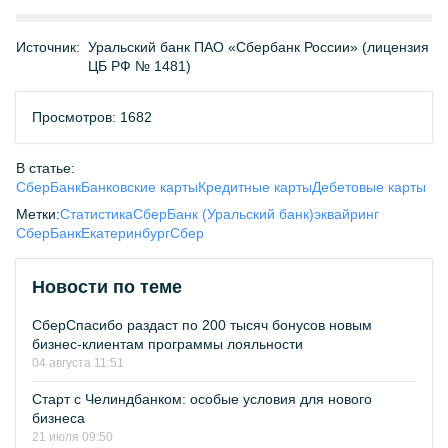
Источник:
Уральский банк ПАО «Сбербанк России» (лицензия
ЦБ РФ № 1481)
Просмотров: 1682
В статье:
СберБанк
Банковские карты
Кредитные карты
Дебетовые карты
Метки:
Статистика
СберБанк (Уральский банк)
эквайринг
СберБанк
Екатеринбург
Сбер
Новости по теме
СберСпасибо раздаст по 200 тысяч бонусов новым
бизнес-клиентам программы лояльности
04 августа 11:51
Старт с Челиндбанком: особые условия для нового
бизнеса
21 июля 09:50