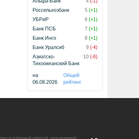
Альфа-Банк
4
(-1)
Россельхозбанк
5
(+1)
УБРиР
6
(+1)
Банк ПСБ
7
(+1)
Банк Инго
8
(+1)
Банк Уралсиб
9
(-4)
Азиатско-
10
(-6)
Тихоокеанский Банк
на
Общий
06.08.2026
рейтинг
является публичной офертой, определяемой