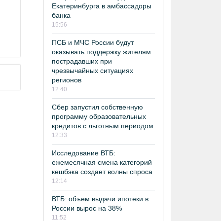
Екатеринбурга в амбассадоры
банка
15:56
ПСБ и МЧС России будут
оказывать поддержку жителям
пострадавших при
чрезвычайных ситуациях
регионов
12:40
Сбер запустил собственную
программу образовательных
кредитов с льготным периодом
12:33
Исследование ВТБ:
ежемесячная смена категорий
кешбэка создает волны спроса
12:14
ВТБ: объем выдачи ипотеки в
России вырос на 38%
11:52