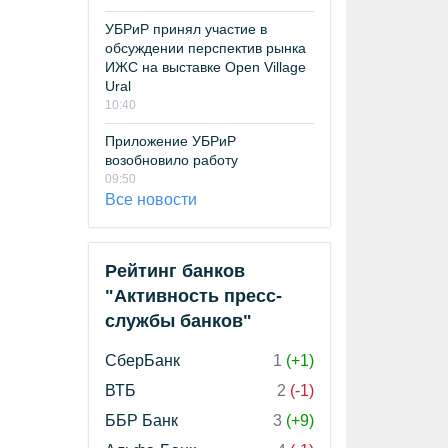
УБРиР принял участие в
обсуждении перспектив рынка
ИЖС на выставке Open Village
Ural
10:40
Приложение УБРиР
возобновило работу
09:50
Все новости
Рейтинг банков
"Активность пресс-
службы банков"
СберБанк
1
(+1)
ВТБ
2
(-1)
ББР Банк
3
(+9)