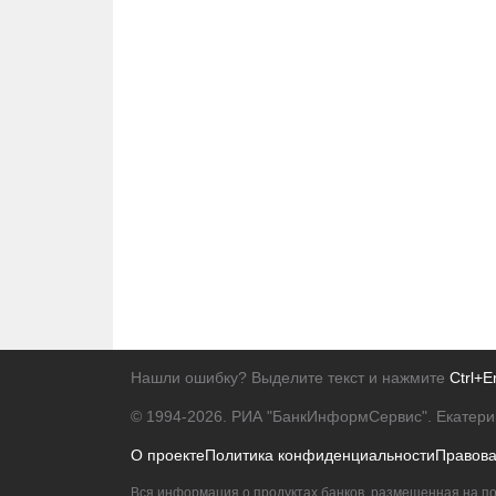
Нашли ошибку? Выделите текст и нажмите
Ctrl+E
© 1994-2026.
РИА "БанкИнформСервис". Екатери
О проекте
Политика конфиденциальности
Правов
Вся информация о продуктах банков, размещенная на по