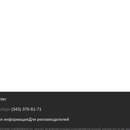
nter
нбург
(343) 370-61-71
ая информация
Для рекламодателей
ртале bankinform.ru, носит исключительно ознакомительный характер и не 