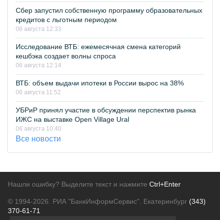
Сбер запустил собственную программу образовательных
кредитов с льготным периодом
06 августа 12:33
Исследование ВТБ: ежемесячная смена категорий
кешбэка создает волны спроса
06 августа 12:14
ВТБ: объем выдачи ипотеки в России вырос на 38%
06 августа 11:52
УБРиР принял участие в обсуждении перспектив рынка
ИЖС на выставке Open Village Ural
06 августа 10:40
Все новости
Нашли ошибку? Выделите текст и нажмите
Ctrl+Enter
© 1994-2026.
РИА "БанкИнформСервис". Екатеринбург
(343)
370-61-71