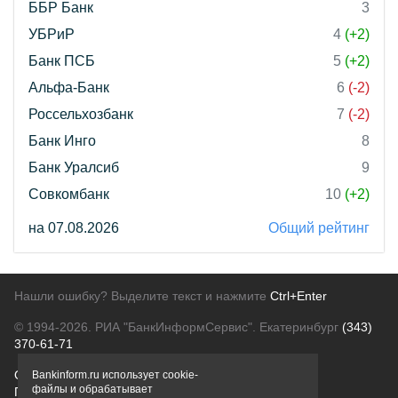
ББР Банк
3
УБРиР
4
(+2)
Банк ПСБ
5
(+2)
Альфа-Банк
6
(-2)
Россельхозбанк
7
(-2)
Банк Инго
8
Банк Уралсиб
9
Совкомбанк
10
(+2)
на 07.08.2026
Общий рейтинг
Нашли ошибку? Выделите текст и нажмите
Ctrl+Enter
© 1994-2026.
РИА "БанкИнформСервис". Екатеринбург
(343)
370-61-71
О проекте
Политика конфиденциальности
Bankinform.ru использует cookie-
файлы и обрабатывает
Правовая информация
Для рекламодателей