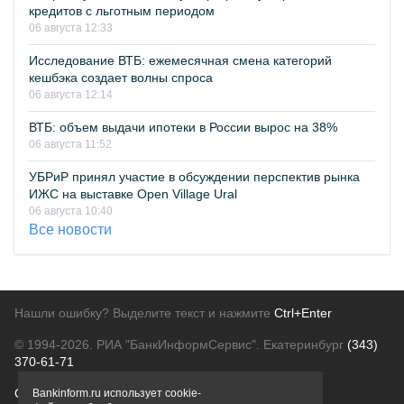
кредитов с льготным периодом
06 августа 12:33
Исследование ВТБ: ежемесячная смена категорий
кешбэка создает волны спроса
06 августа 12:14
ВТБ: объем выдачи ипотеки в России вырос на 38%
06 августа 11:52
УБРиР принял участие в обсуждении перспектив рынка
ИЖС на выставке Open Village Ural
06 августа 10:40
Все новости
Нашли ошибку? Выделите текст и нажмите
Ctrl+Enter
© 1994-2026.
РИА "БанкИнформСервис". Екатеринбург
(343)
370-61-71
О проекте
Политика конфиденциальности
Bankinform.ru использует cookie-