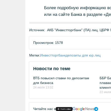
Более подробную информацию воз
или на сайте Банка в разделе «Д
Источник:
АКБ "Инвестторгбанк" (ПА) лиц. ЦБРФ №
Просмотров: 1578
Метки:
Инвестторгбанк
депозиты для юр.лиц
Новости по теме
ВТБ повысил ставки по депозитам
ББР Ба
для бизнеса
плаваю
клиент
24 июля 13:02
22 июля
Читайте нас в