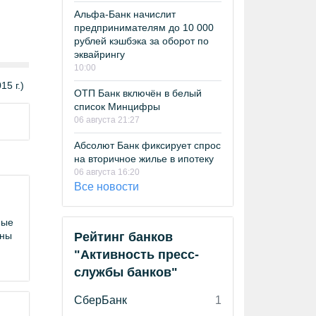
Альфа-Банк начислит
предпринимателям до 10 000
рублей кэшбэка за оборот по
эквайрингу
10:00
5 г.)
ОТП Банк включён в белый
список Минцифры
06 августа 21:27
Абсолют Банк фиксирует спрос
на вторичное жилье в ипотеку
06 августа 16:20
Все новости
ные
аны
Рейтинг банков
"Активность пресс-
службы банков"
СберБанк
1