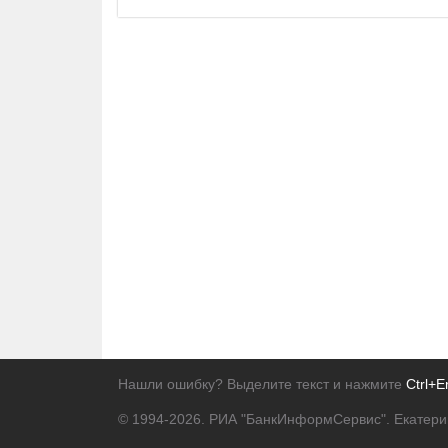
Нашли ошибку? Выделите текст и нажмите
Ctrl+E
© 1994-2026.
РИА "БанкИнформСервис". Екатери