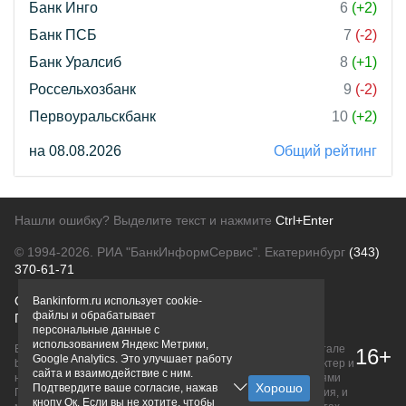
Банк Инго
6
(+2)
Банк ПСБ
7
(-2)
Банк Уралсиб
8
(+1)
Россельхозбанк
9
(-2)
Первоуральскбанк
10
(+2)
на 08.08.2026
Общий рейтинг
Нашли ошибку? Выделите текст и нажмите
Ctrl+Enter
© 1994-2026.
РИА "БанкИнформСервис". Екатеринбург
(343)
370-61-71
О проекте
Политика конфиденциальности
Bankinform.ru использует cookie-
файлы и обрабатывает
Правовая информация
Для рекламодателей
персональные данные с
использованием Яндекс Метрики,
Вся информация о продуктах банков, размещенная на портале
16+
Google Analytics. Это улучшает работу
bankinform.ru, носит исключительно ознакомительный характер и
сайта и взаимодействие с ним.
не является публичной офертой, определяемой положениями
Подтвердите ваше согласие, нажав
ГК РФ. Информация не содержит точного и полного описания, и
кнопу Ок. Если вы не хотите, чтобы